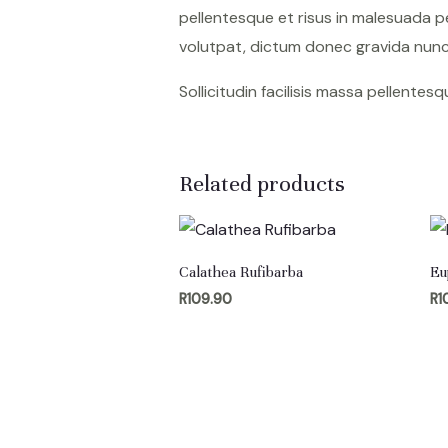
pellentesque et risus in malesuada p
volutpat, dictum donec gravida nunc 
Sollicitudin facilisis massa pellente
Related products
Calathea Rufibarba
Eu
R
109.90
R
1