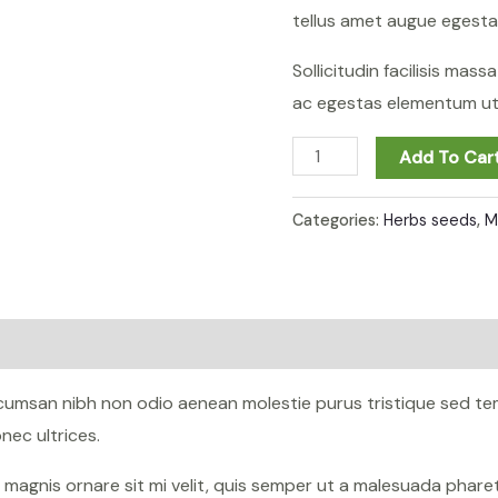
tellus amet augue egesta
Sollicitudin facilisis mas
ac egestas elementum ut 
Add To Car
Categories:
Herbs seeds
,
M
ccumsan nibh non odio aenean molestie purus tristique sed te
ec ultrices.
n magnis ornare sit mi velit, quis semper ut a malesuada phar