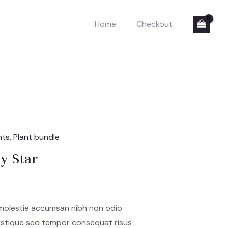
Home
Checkout
nts
,
Plant bundle
y Star
 molestie accumsan nibh non odio
istique sed tempor consequat risus