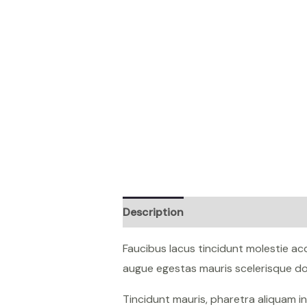
Description
Reviews (0)
Faucibus lacus tincidunt molestie a
augue egestas mauris scelerisque don
Tincidunt mauris, pharetra aliquam i