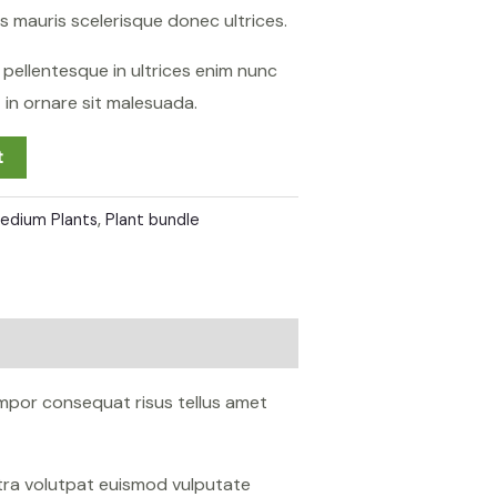
s mauris scelerisque donec ultrices.
sa pellentesque in ultrices enim nunc
in ornare sit malesuada.
t
edium Plants
,
Plant bundle
mpor consequat risus tellus amet
etra volutpat euismod vulputate