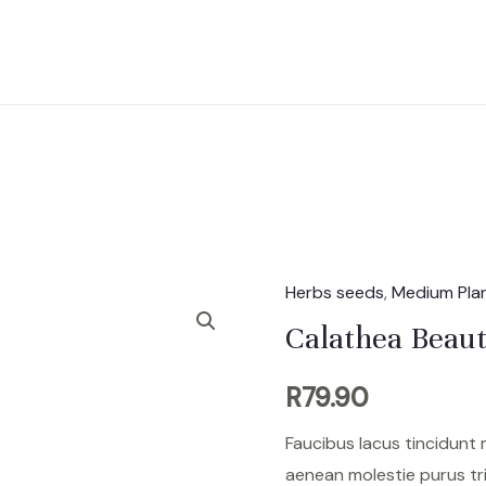
Herbs seeds
,
Medium Pla
Calathea
Beauty
Calathea Beaut
Star
R
79.90
quantity
Faucibus lacus tincidunt
aenean molestie purus tr