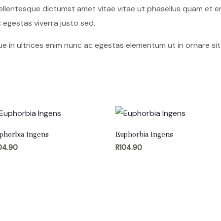
ellentesque dictumst amet vitae vitae ut phasellus quam et e
egestas viverra justo sed.
sque in ultrices enim nunc ac egestas elementum ut in ornare si
phorbia Ingens
Euphorbia Ingens
04.90
R
104.90