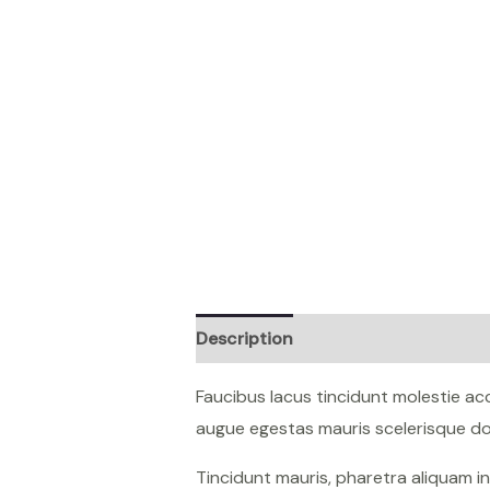
Description
Reviews (0)
Faucibus lacus tincidunt molestie a
augue egestas mauris scelerisque don
Tincidunt mauris, pharetra aliquam i