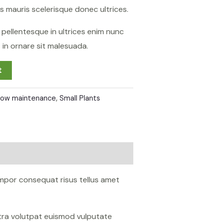
s mauris scelerisque donec ultrices.
sa pellentesque in ultrices enim nunc
in ornare sit malesuada.
t
Low maintenance
,
Small Plants
mpor consequat risus tellus amet
etra volutpat euismod vulputate