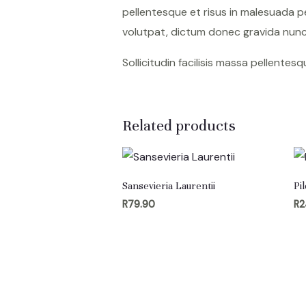
pellentesque et risus in malesuada p
volutpat, dictum donec gravida nunc 
Sollicitudin facilisis massa pellente
Related products
Sansevieria Laurentii
Pi
R
79.90
R
2