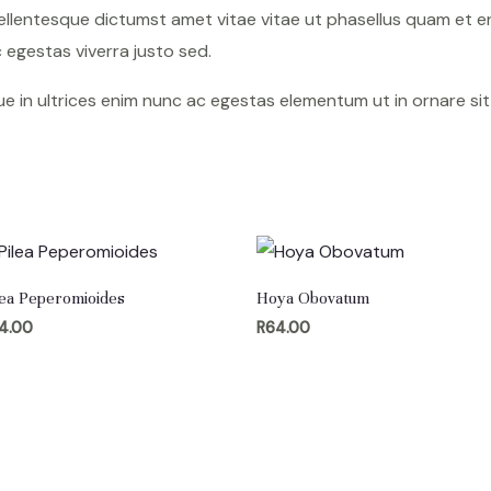
ellentesque dictumst amet vitae vitae ut phasellus quam et e
egestas viverra justo sed.
sque in ultrices enim nunc ac egestas elementum ut in ornare si
lea Peperomioides
Hoya Obovatum
4.00
R
64.00