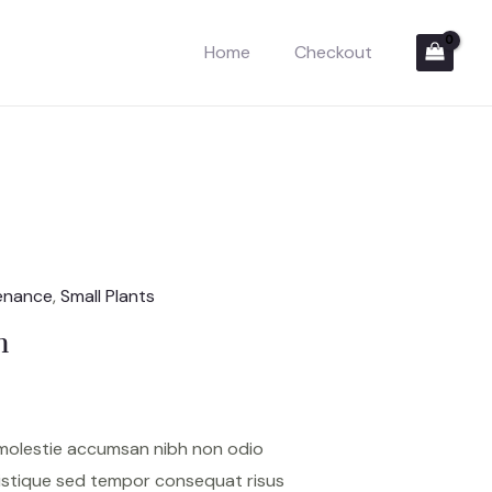
Home
Checkout
enance
,
Small Plants
m
 molestie accumsan nibh non odio
istique sed tempor consequat risus