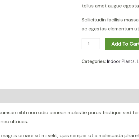
tellus amet augue egesta
Sollicitudin facilisis mas
ac egestas elementum ut 
Add To Car
Categories:
Indoor Plants
,
ccumsan nibh non odio aenean molestie purus tristique sed te
ec ultrices.
n magnis ornare sit mi velit, quis semper ut a malesuada phar