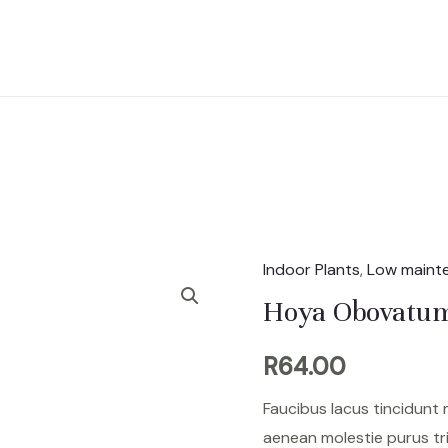
Indoor Plants
,
Low maint
Hoya
Obovatum
Hoya Obovatu
quantity
R
64.00
Faucibus lacus tincidunt
aenean molestie purus tr